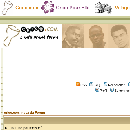
Grioo.com
Grioo Pour Elle
Village
RSS
FAQ
Rechercher
Profil
Se connect
grioo.com Index du Forum
Recherche par mots-clés: