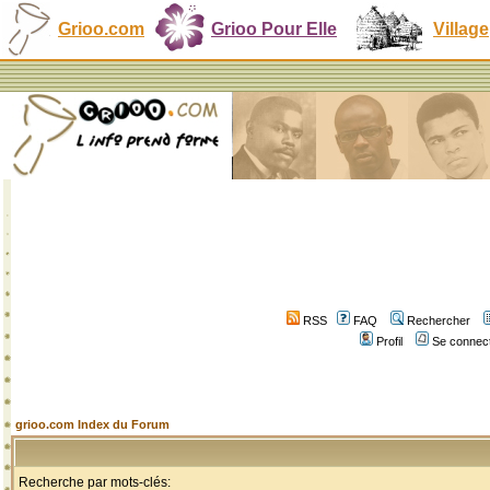
Grioo.com
Grioo Pour Elle
Village
RSS
FAQ
Rechercher
Profil
Se connect
grioo.com Index du Forum
Recherche par mots-clés: