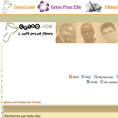
Grioo.com
Grioo Pour Elle
Village
RSS
FAQ
Rechercher
Profil
Se connect
grioo.com Index du Forum
Recherche par mots-clés: