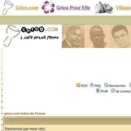
Grioo.com
Grioo Pour Elle
Village
RSS
FAQ
Rechercher
Profil
Se connect
grioo.com Index du Forum
Recherche par mots-clés: