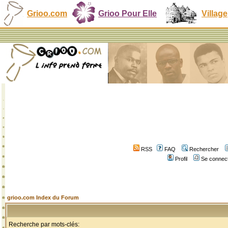
Grioo.com
Grioo Pour Elle
Village
RSS
FAQ
Rechercher
Profil
Se connect
grioo.com Index du Forum
Recherche par mots-clés: