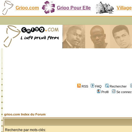
Grioo.com
Grioo Pour Elle
Village
RSS
FAQ
Rechercher
Profil
Se connect
grioo.com Index du Forum
Recherche par mots-clés: