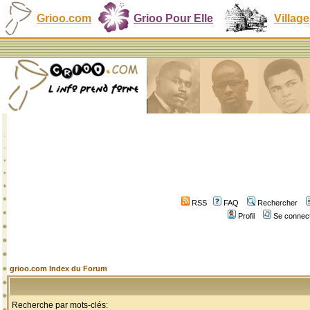
Grioo.com
Grioo Pour Elle
Village
RSS
FAQ
Rechercher
Profil
Se connect
grioo.com Index du Forum
Recherche par mots-clés: