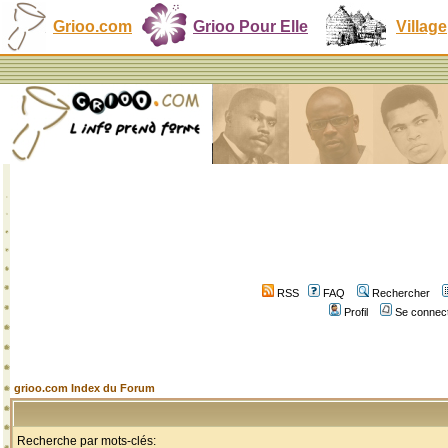
Grioo.com
Grioo Pour Elle
Village
RSS
FAQ
Rechercher
Profil
Se connect
grioo.com Index du Forum
Recherche par mots-clés: