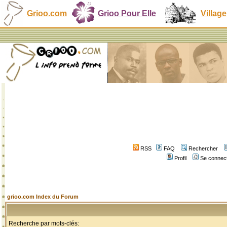
Grioo.com
Grioo Pour Elle
Village
RSS
FAQ
Rechercher
Profil
Se connect
grioo.com Index du Forum
Recherche par mots-clés: