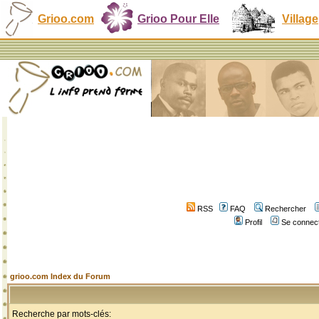
Grioo.com
Grioo Pour Elle
Village
RSS
FAQ
Rechercher
Profil
Se connect
grioo.com Index du Forum
Recherche par mots-clés: