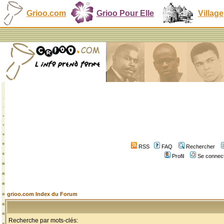
Grioo.com
Grioo Pour Elle
Village
RSS
FAQ
Rechercher
Profil
Se connect
grioo.com Index du Forum
Recherche par mots-clés: