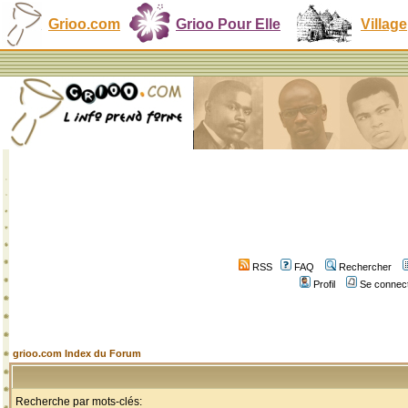
Grioo.com
Grioo Pour Elle
Village
RSS
FAQ
Rechercher
Profil
Se connect
grioo.com Index du Forum
Recherche par mots-clés: