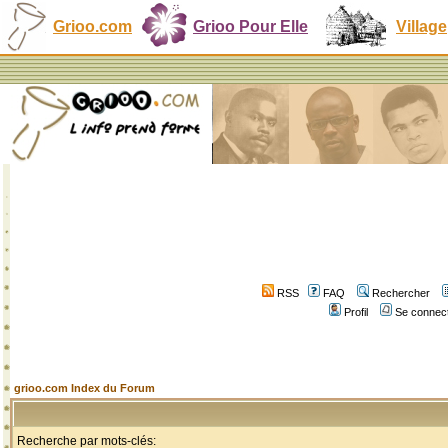
Grioo.com
Grioo Pour Elle
Village
RSS
FAQ
Rechercher
Profil
Se connect
grioo.com Index du Forum
Recherche par mots-clés: