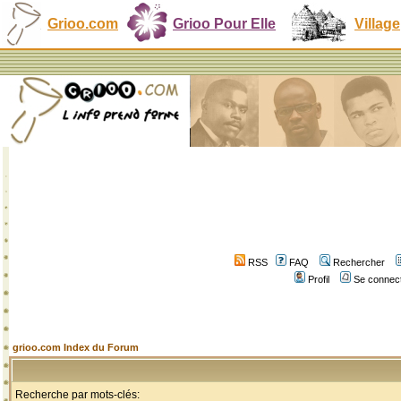
Grioo.com
Grioo Pour Elle
Village
RSS
FAQ
Rechercher
Profil
Se connect
grioo.com Index du Forum
Recherche par mots-clés: