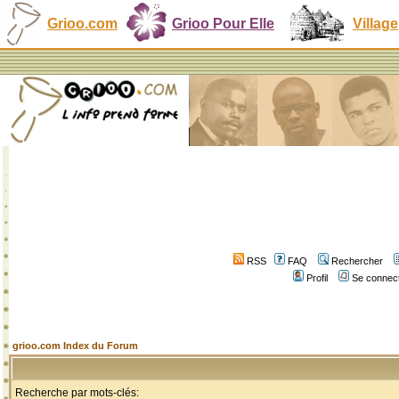
Grioo.com
Grioo Pour Elle
Village
RSS
FAQ
Rechercher
Profil
Se connect
grioo.com Index du Forum
Recherche par mots-clés: