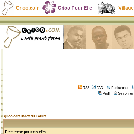
Grioo.com
Grioo Pour Elle
Village
RSS
FAQ
Rechercher
Profil
Se connect
grioo.com Index du Forum
Recherche par mots-clés: