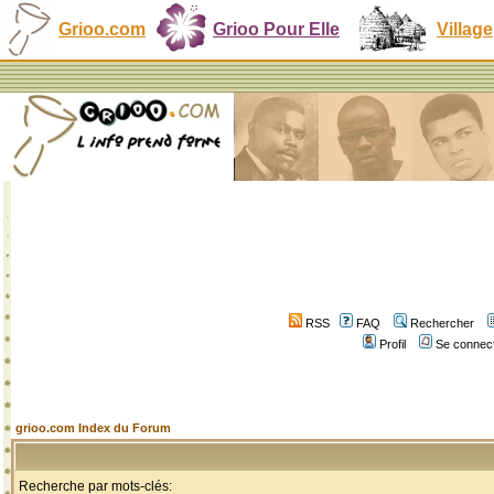
Grioo.com
Grioo Pour Elle
Village
RSS
FAQ
Rechercher
Profil
Se connect
grioo.com Index du Forum
Recherche par mots-clés: