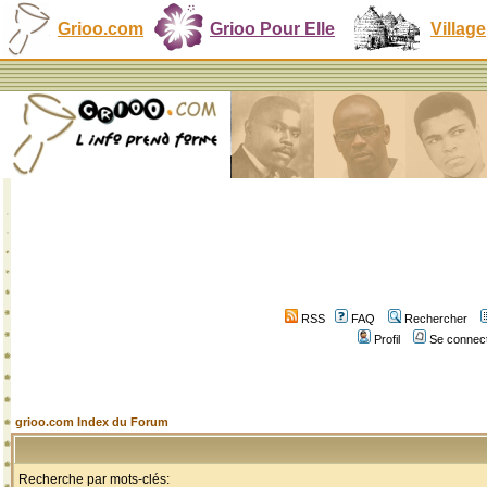
Grioo.com
Grioo Pour Elle
Village
RSS
FAQ
Rechercher
Profil
Se connect
grioo.com Index du Forum
Recherche par mots-clés: