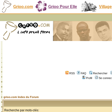
Grioo.com
Grioo Pour Elle
Village
RSS
FAQ
Rechercher
Profil
Se connect
grioo.com Index du Forum
Recherche par mots-clés: