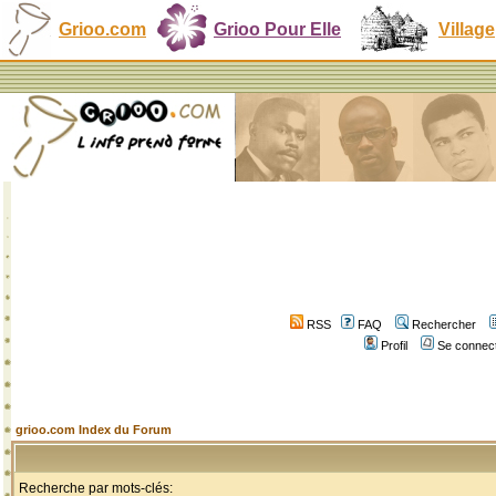
Grioo.com
Grioo Pour Elle
Village
RSS
FAQ
Rechercher
Profil
Se connect
grioo.com Index du Forum
Recherche par mots-clés: