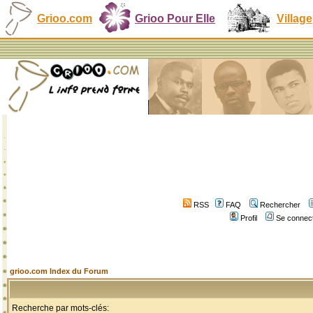
Grioo.com
Grioo Pour Elle
Village
RSS
FAQ
Rechercher
Profil
Se connect
grioo.com Index du Forum
Recherche par mots-clés: