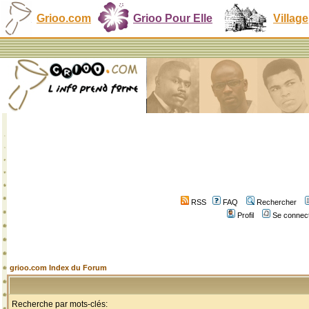
Grioo.com
Grioo Pour Elle
Village
RSS
FAQ
Rechercher
Profil
Se connect
grioo.com Index du Forum
Recherche par mots-clés: