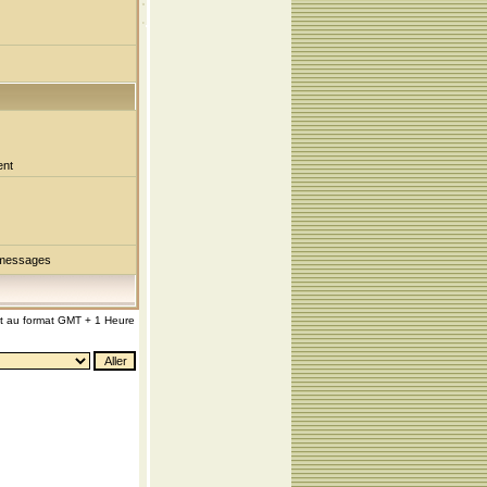
ent
 messages
nt au format GMT + 1 Heure