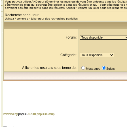
Vous pouvez utiliser
AND
pour déterminer les mots qui doivent être présents dans les résultat
déterminer les mots qui peuvent être présents dans les résultats et
NOT
pour déterminer les 
devraient pas être présents dans les résultats. Utilisez * comme un joker pour des recherches 
Recherche par auteur:
Utilisez * comme un joker pour des recherches partielles
Forum:
Catégorie:
Afficher les résultats sous forme de:
Messages
Sujets
Powered by
phpBB
© 2001 phpBB Group