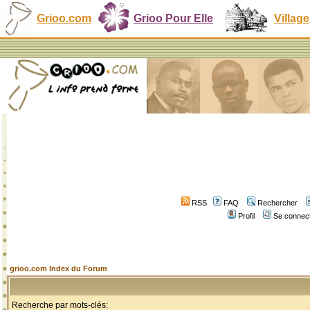
Grioo.com
Grioo Pour Elle
Village
RSS
FAQ
Rechercher
Profil
Se connect
grioo.com Index du Forum
Recherche par mots-clés: