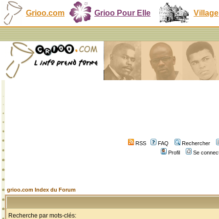
Grioo.com
Grioo Pour Elle
Village
RSS
FAQ
Rechercher
Profil
Se connect
grioo.com Index du Forum
Recherche par mots-clés: