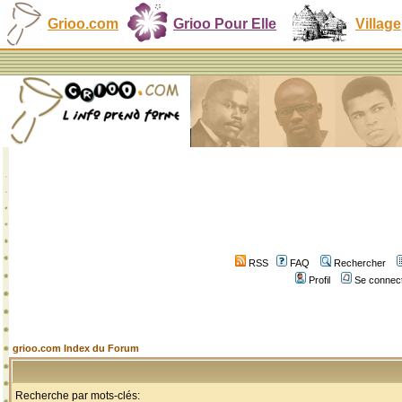
Grioo.com
Grioo Pour Elle
Village
RSS
FAQ
Rechercher
Profil
Se connect
grioo.com Index du Forum
Recherche par mots-clés: