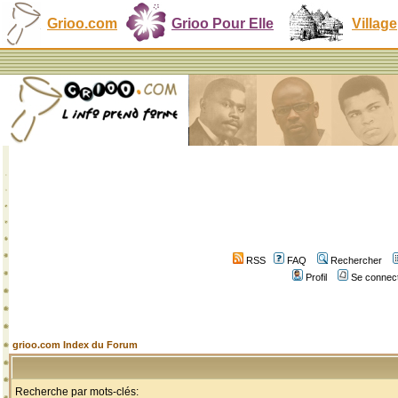
Grioo.com
Grioo Pour Elle
Village
RSS
FAQ
Rechercher
Profil
Se connect
grioo.com Index du Forum
Recherche par mots-clés: