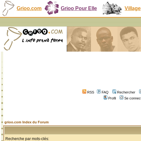
Grioo.com
Grioo Pour Elle
Village
RSS
FAQ
Rechercher
Profil
Se connect
grioo.com Index du Forum
Recherche par mots-clés: