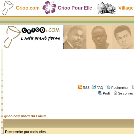
Grioo.com
Grioo Pour Elle
Village
RSS
FAQ
Rechercher
Profil
Se connect
grioo.com Index du Forum
Recherche par mots-clés: