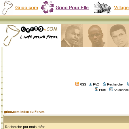
Grioo.com
Grioo Pour Elle
Village
RSS
FAQ
Rechercher
Profil
Se connect
grioo.com Index du Forum
Recherche par mots-clés: