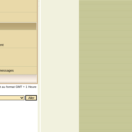
ent
 messages
nt au format GMT + 1 Heure