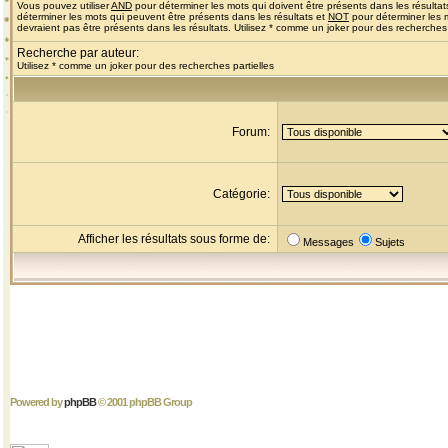
Vous pouvez utiliser
AND
pour déterminer les mots qui doivent être présents dans les résultat
déterminer les mots qui peuvent être présents dans les résultats et
NOT
pour déterminer les 
devraient pas être présents dans les résultats. Utilisez * comme un joker pour des recherches 
Recherche par auteur:
Utilisez * comme un joker pour des recherches partielles
Forum:
Catégorie:
Afficher les résultats sous forme de:
Messages
Sujets
Powered by
phpBB
© 2001 phpBB Group