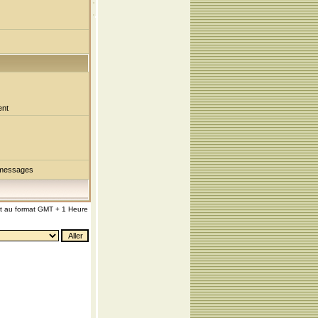
ent
 messages
nt au format GMT + 1 Heure