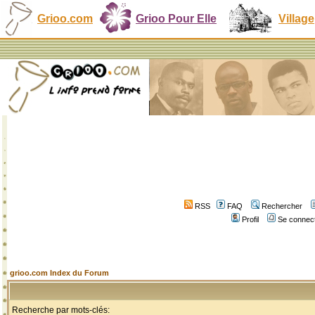
Grioo.com
Grioo Pour Elle
Village
RSS
FAQ
Rechercher
Profil
Se connect
grioo.com Index du Forum
Recherche par mots-clés: