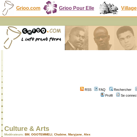
Grioo.com
Grioo Pour Elle
Village
RSS
FAQ
Rechercher
Profil
Se connect
Culture & Arts
Modérateurs:
BM
,
OGOTEMMELI
,
Chabine
,
Maryjane
,
Alex