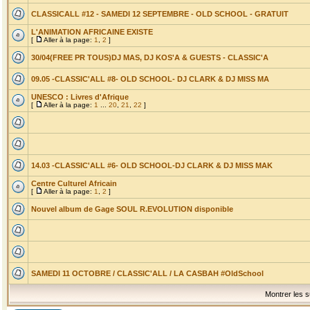
CLASSICALL #12 - SAMEDI 12 SEPTEMBRE - OLD SCHOOL - GRATUIT
L'ANIMATION AFRICAINE EXISTE
[
Aller à la page:
1
,
2
]
30/04(FREE PR TOUS)DJ MAS, DJ KOS'A & GUESTS - CLASSIC'A
09.05 -CLASSIC'ALL #8- OLD SCHOOL- DJ CLARK & DJ MISS MA
UNESCO : Livres d'Afrique
[
Aller à la page:
1
...
20
,
21
,
22
]
14.03 -CLASSIC'ALL #6- OLD SCHOOL-DJ CLARK & DJ MISS MAK
Centre Culturel Africain
[
Aller à la page:
1
,
2
]
Nouvel album de Gage SOUL R.EVOLUTION disponible
SAMEDI 11 OCTOBRE / CLASSIC'ALL / LA CASBAH #OldSchool
Montrer les s