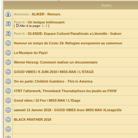
Sujets
Annonce :
ALIKER - Retours
Post-it :
Un lexique intéressant:
[
Aller à la page:
1
,
2
]
Post-it :
OLENDE: Espace Culturel Panafricain a Libreville - Gabon
Humour en temps de Covic-19: Refugiee europeenne au cameroun
La Musique du Pays!
Werner Herzog: Comment realiser un documentaire
GOOD VIBES / 9 JUIN 2018 / MISS MAK / L'ETAGE
On en parle: Childish Gambino - This Is America
#TBT l'afterwork, Throwback Thursday/tous les jeudis au FlOW
Good vibes / 10 Fev / MISS MAK / L'Etage
samedi 13 Janvier 2018 - GOOD VIBES Avec MISS MAK #Letage10e
BLACK PANTHER 2018