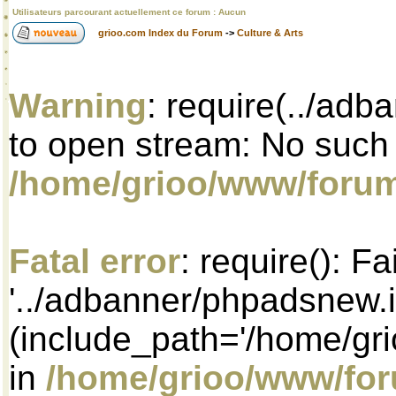
Utilisateurs parcourant actuellement ce forum : Aucun
grioo.com Index du Forum
->
Culture & Arts
Warning
: require(../adb
to open stream: No such f
/home/grioo/www/foru
Fatal error
: require(): F
'../adbanner/phpadsnew.i
(include_path='/home/gri
in
/home/grioo/www/fo