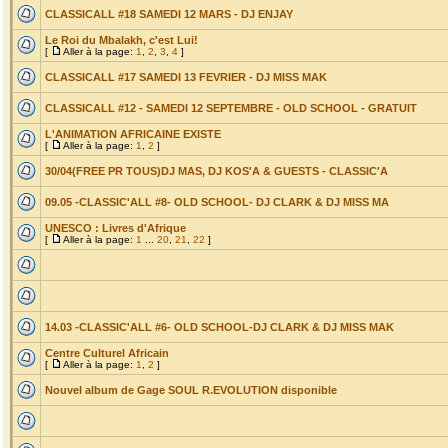
CLASSICALL #18 SAMEDI 12 MARS - DJ ENJAY
Le Roi du Mbalakh, c'est Lui!
[
Aller à la page:
1
,
2
,
3
,
4
]
CLASSICALL #17 SAMEDI 13 FEVRIER - DJ MISS MAK
CLASSICALL #12 - SAMEDI 12 SEPTEMBRE - OLD SCHOOL - GRATUIT
L'ANIMATION AFRICAINE EXISTE
[
Aller à la page:
1
,
2
]
30/04(FREE PR TOUS)DJ MAS, DJ KOS'A & GUESTS - CLASSIC'A
09.05 -CLASSIC'ALL #8- OLD SCHOOL- DJ CLARK & DJ MISS MA
UNESCO : Livres d'Afrique
[
Aller à la page:
1
...
20
,
21
,
22
]
14.03 -CLASSIC'ALL #6- OLD SCHOOL-DJ CLARK & DJ MISS MAK
Centre Culturel Africain
[
Aller à la page:
1
,
2
]
Nouvel album de Gage SOUL R.EVOLUTION disponible