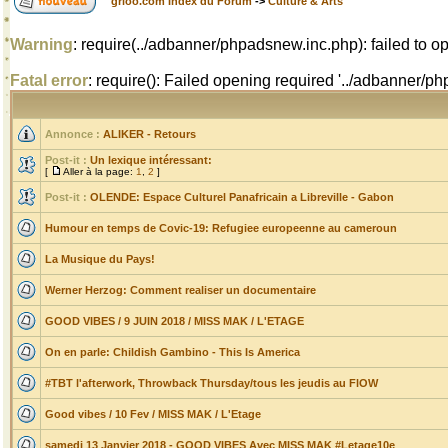
grioo.com Index du Forum
->
Culture & Arts
Warning
: require(../adbanner/phpadsnew.inc.php): failed to op
Fatal error
: require(): Failed opening required '../adbanner/
Annonce :
ALIKER - Retours
Post-it :
Un lexique intéressant:
[
Aller à la page:
1
,
2
]
Post-it :
OLENDE: Espace Culturel Panafricain a Libreville - Gabon
Humour en temps de Covic-19: Refugiee europeenne au cameroun
La Musique du Pays!
Werner Herzog: Comment realiser un documentaire
GOOD VIBES / 9 JUIN 2018 / MISS MAK / L'ETAGE
On en parle: Childish Gambino - This Is America
#TBT l'afterwork, Throwback Thursday/tous les jeudis au FlOW
Good vibes / 10 Fev / MISS MAK / L'Etage
samedi 13 Janvier 2018 - GOOD VIBES Avec MISS MAK #Letage10e