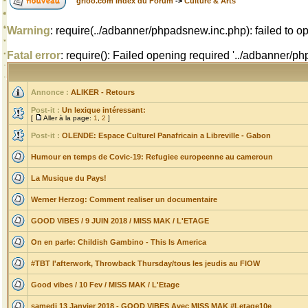
grioo.com Index du Forum
->
Culture & Arts
Warning
: require(../adbanner/phpadsnew.inc.php): failed to op
Fatal error
: require(): Failed opening required '../adbanner/
Annonce :
ALIKER - Retours
Post-it :
Un lexique intéressant:
[
Aller à la page:
1
,
2
]
Post-it :
OLENDE: Espace Culturel Panafricain a Libreville - Gabon
Humour en temps de Covic-19: Refugiee europeenne au cameroun
La Musique du Pays!
Werner Herzog: Comment realiser un documentaire
GOOD VIBES / 9 JUIN 2018 / MISS MAK / L'ETAGE
On en parle: Childish Gambino - This Is America
#TBT l'afterwork, Throwback Thursday/tous les jeudis au FlOW
Good vibes / 10 Fev / MISS MAK / L'Etage
samedi 13 Janvier 2018 - GOOD VIBES Avec MISS MAK #Letage10e