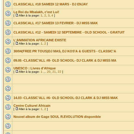
CLASSICALL #18 SAMEDI 12 MARS - DJ ENJAY
Le Roi du Mbalakh, c'est Lui!
[
Aller à la page:
1
,
2
,
3
,
4
]
CLASSICALL #17 SAMEDI 13 FEVRIER - DJ MISS MAK
CLASSICALL #12 - SAMEDI 12 SEPTEMBRE - OLD SCHOOL - GRATUIT
L'ANIMATION AFRICAINE EXISTE
[
Aller à la page:
1
,
2
]
30/04(FREE PR TOUS)DJ MAS, DJ KOS'A & GUESTS - CLASSIC'A
09.05 -CLASSIC'ALL #8- OLD SCHOOL- DJ CLARK & DJ MISS MA
UNESCO : Livres d'Afrique
[
Aller à la page:
1
...
20
,
21
,
22
]
14.03 -CLASSIC'ALL #6- OLD SCHOOL-DJ CLARK & DJ MISS MAK
Centre Culturel Africain
[
Aller à la page:
1
,
2
]
Nouvel album de Gage SOUL R.EVOLUTION disponible