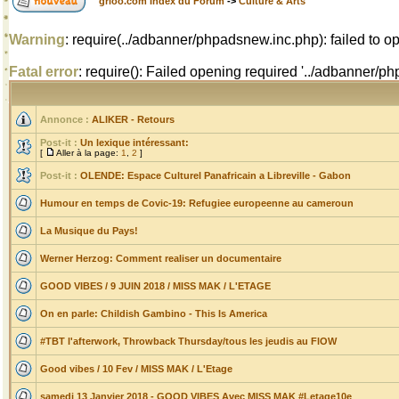
grioo.com Index du Forum
->
Culture & Arts
Warning
: require(../adbanner/phpadsnew.inc.php): failed to op
Fatal error
: require(): Failed opening required '../adbanner/
Annonce :
ALIKER - Retours
Post-it :
Un lexique intéressant:
[
Aller à la page:
1
,
2
]
Post-it :
OLENDE: Espace Culturel Panafricain a Libreville - Gabon
Humour en temps de Covic-19: Refugiee europeenne au cameroun
La Musique du Pays!
Werner Herzog: Comment realiser un documentaire
GOOD VIBES / 9 JUIN 2018 / MISS MAK / L'ETAGE
On en parle: Childish Gambino - This Is America
#TBT l'afterwork, Throwback Thursday/tous les jeudis au FlOW
Good vibes / 10 Fev / MISS MAK / L'Etage
samedi 13 Janvier 2018 - GOOD VIBES Avec MISS MAK #Letage10e