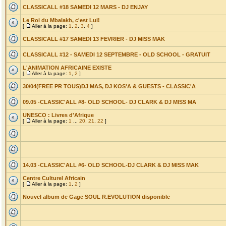
CLASSICALL #18 SAMEDI 12 MARS - DJ ENJAY
Le Roi du Mbalakh, c'est Lui!
[
Aller à la page:
1
,
2
,
3
,
4
]
CLASSICALL #17 SAMEDI 13 FEVRIER - DJ MISS MAK
CLASSICALL #12 - SAMEDI 12 SEPTEMBRE - OLD SCHOOL - GRATUIT
L'ANIMATION AFRICAINE EXISTE
[
Aller à la page:
1
,
2
]
30/04(FREE PR TOUS)DJ MAS, DJ KOS'A & GUESTS - CLASSIC'A
09.05 -CLASSIC'ALL #8- OLD SCHOOL- DJ CLARK & DJ MISS MA
UNESCO : Livres d'Afrique
[
Aller à la page:
1
...
20
,
21
,
22
]
14.03 -CLASSIC'ALL #6- OLD SCHOOL-DJ CLARK & DJ MISS MAK
Centre Culturel Africain
[
Aller à la page:
1
,
2
]
Nouvel album de Gage SOUL R.EVOLUTION disponible