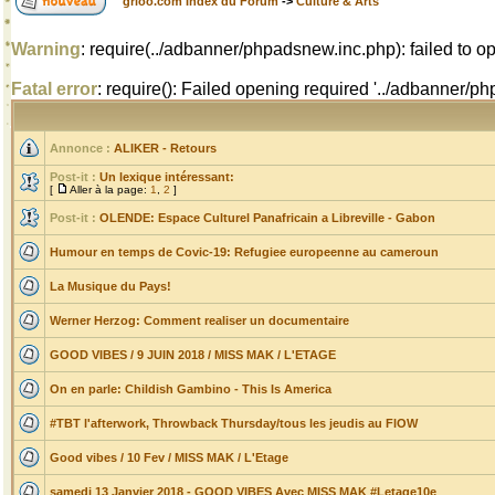
grioo.com Index du Forum
->
Culture & Arts
Warning
: require(../adbanner/phpadsnew.inc.php): failed to op
Fatal error
: require(): Failed opening required '../adbanner/
Annonce :
ALIKER - Retours
Post-it :
Un lexique intéressant:
[
Aller à la page:
1
,
2
]
Post-it :
OLENDE: Espace Culturel Panafricain a Libreville - Gabon
Humour en temps de Covic-19: Refugiee europeenne au cameroun
La Musique du Pays!
Werner Herzog: Comment realiser un documentaire
GOOD VIBES / 9 JUIN 2018 / MISS MAK / L'ETAGE
On en parle: Childish Gambino - This Is America
#TBT l'afterwork, Throwback Thursday/tous les jeudis au FlOW
Good vibes / 10 Fev / MISS MAK / L'Etage
samedi 13 Janvier 2018 - GOOD VIBES Avec MISS MAK #Letage10e