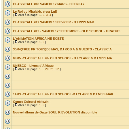
CLASSICALL #18 SAMEDI 12 MARS - DJ ENJAY
Le Roi du Mbalakh, c'est Lui!
[
Aller à la page:
1
,
2
,
3
,
4
]
CLASSICALL #17 SAMEDI 13 FEVRIER - DJ MISS MAK
CLASSICALL #12 - SAMEDI 12 SEPTEMBRE - OLD SCHOOL - GRATUIT
L'ANIMATION AFRICAINE EXISTE
[
Aller à la page:
1
,
2
]
30/04(FREE PR TOUS)DJ MAS, DJ KOS'A & GUESTS - CLASSIC'A
09.05 -CLASSIC'ALL #8- OLD SCHOOL- DJ CLARK & DJ MISS MA
UNESCO : Livres d'Afrique
[
Aller à la page:
1
...
20
,
21
,
22
]
14.03 -CLASSIC'ALL #6- OLD SCHOOL-DJ CLARK & DJ MISS MAK
Centre Culturel Africain
[
Aller à la page:
1
,
2
]
Nouvel album de Gage SOUL R.EVOLUTION disponible