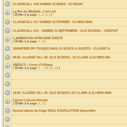
CLASSICALL #18 SAMEDI 12 MARS - DJ ENJAY
Le Roi du Mbalakh, c'est Lui!
[
Aller à la page:
1
,
2
,
3
,
4
]
CLASSICALL #17 SAMEDI 13 FEVRIER - DJ MISS MAK
CLASSICALL #12 - SAMEDI 12 SEPTEMBRE - OLD SCHOOL - GRATUIT
L'ANIMATION AFRICAINE EXISTE
[
Aller à la page:
1
,
2
]
30/04(FREE PR TOUS)DJ MAS, DJ KOS'A & GUESTS - CLASSIC'A
09.05 -CLASSIC'ALL #8- OLD SCHOOL- DJ CLARK & DJ MISS MA
UNESCO : Livres d'Afrique
[
Aller à la page:
1
...
20
,
21
,
22
]
14.03 -CLASSIC'ALL #6- OLD SCHOOL-DJ CLARK & DJ MISS MAK
Centre Culturel Africain
[
Aller à la page:
1
,
2
]
Nouvel album de Gage SOUL R.EVOLUTION disponible