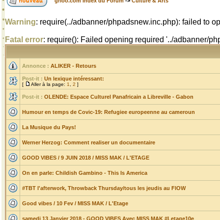
grioo.com Index du Forum
->
Culture & Arts
Warning
: require(../adbanner/phpadsnew.inc.php): failed to op
Fatal error
: require(): Failed opening required '../adbanner/
Annonce :
ALIKER - Retours
Post-it :
Un lexique intéressant:
[
Aller à la page:
1
,
2
]
Post-it :
OLENDE: Espace Culturel Panafricain a Libreville - Gabon
Humour en temps de Covic-19: Refugiee europeenne au cameroun
La Musique du Pays!
Werner Herzog: Comment realiser un documentaire
GOOD VIBES / 9 JUIN 2018 / MISS MAK / L'ETAGE
On en parle: Childish Gambino - This Is America
#TBT l'afterwork, Throwback Thursday/tous les jeudis au FlOW
Good vibes / 10 Fev / MISS MAK / L'Etage
samedi 13 Janvier 2018 - GOOD VIBES Avec MISS MAK #Letage10e