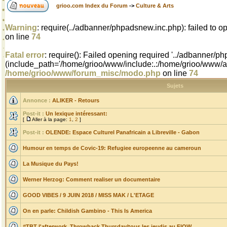
grioo.com Index du Forum
->
Culture & Arts
Warning
: require(../adbanner/phpadsnew.inc.php): failed to op
on line
74
Fatal error
: require(): Failed opening required '../adbanner/p
(include_path='/home/grioo/www/include:.:/home/grioo/www/ads
/home/grioo/www/forum_misc/modo.php
on line
74
Sujets
Annonce :
ALIKER - Retours
Post-it :
Un lexique intéressant:
[
Aller à la page:
1
,
2
]
Post-it :
OLENDE: Espace Culturel Panafricain a Libreville - Gabon
Humour en temps de Covic-19: Refugiee europeenne au cameroun
La Musique du Pays!
Werner Herzog: Comment realiser un documentaire
GOOD VIBES / 9 JUIN 2018 / MISS MAK / L'ETAGE
On en parle: Childish Gambino - This Is America
#TBT l'afterwork, Throwback Thursday/tous les jeudis au FlOW