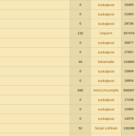
0
tozikalprod
16495
0
tozikalprod
21683
0
tozikalprod
29738
Linguere
132
457479
0
tozikalprod
30977
0
tozikalprod
27657
bahamadia
46
143860
0
tozikalprod
15808
0
tozikalprod
18954
henrychrystophe
840
908367
0
tozikalprod
17238
0
tozikalprod
12983
0
tozikalprod
14579
Sergio Lafrikain
52
136288