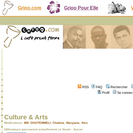
Grioo.com
Grioo Pour Elle
RSS
FAQ
Rechercher
Profil
Se connect
Culture & Arts
Modérateurs:
BM
,
OGOTEMMELI
,
Chabine
,
Maryjane
,
Alex
Utilisateurs parcourant actuellement ce forum : Aucun