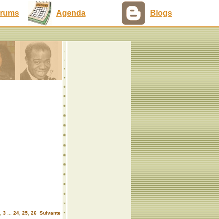
rums
Agenda
Blogs
,
3
...
24
,
25
,
26
Suivante