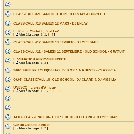
CLASSICALL #21 SAMEDI 11 JUIN - DJ ENJAY & BURN OUT
CLASSICALL #18 SAMEDI 12 MARS - DJ ENJAY
Le Roi du Mbalakh, c'est Lui!
[
Aller à la page:
1
,
2
,
3
,
4
]
CLASSICALL #17 SAMEDI 13 FEVRIER - DJ MISS MAK
CLASSICALL #12 - SAMEDI 12 SEPTEMBRE - OLD SCHOOL - GRATUIT
L'ANIMATION AFRICAINE EXISTE
[
Aller à la page:
1
,
2
]
30/04(FREE PR TOUS)DJ MAS, DJ KOS'A & GUESTS - CLASSIC'A
09.05 -CLASSIC'ALL #8- OLD SCHOOL- DJ CLARK & DJ MISS MA
UNESCO : Livres d'Afrique
[
Aller à la page:
1
...
20
,
21
,
22
]
14.03 -CLASSIC'ALL #6- OLD SCHOOL-DJ CLARK & DJ MISS MAK
Centre Culturel Africain
[
Aller à la page:
1
,
2
]