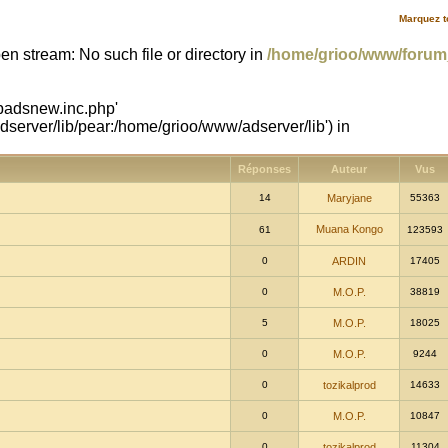
Marquez t
en stream: No such file or directory in
/home/grioo/www/foru
hpadsnew.inc.php'
erver/lib/pear:/home/grioo/www/adserver/lib') in
Réponses
Auteur
Vus
14
Maryjane
55363
Muana Kongo
61
123593
0
ARDIN
17405
0
M.O.P.
38819
5
M.O.P.
18025
0
M.O.P.
9244
0
tozikalprod
14633
0
M.O.P.
10847
0
tozikalprod
11304