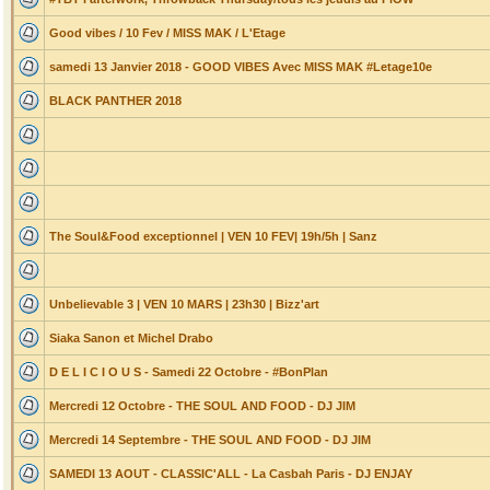
Good vibes / 10 Fev / MISS MAK / L'Etage
samedi 13 Janvier 2018 - GOOD VIBES Avec MISS MAK #Letage10e
BLACK PANTHER 2018
The Soul&Food exceptionnel | VEN 10 FEV| 19h/5h | Sanz
Unbelievable 3 | VEN 10 MARS | 23h30 | Bizz'art
Siaka Sanon et Michel Drabo
D E L I C I O U S - Samedi 22 Octobre - #BonPlan
Mercredi 12 Octobre - THE SOUL AND FOOD - DJ JIM
Mercredi 14 Septembre - THE SOUL AND FOOD - DJ JIM
SAMEDI 13 AOUT - CLASSIC'ALL - La Casbah Paris - DJ ENJAY