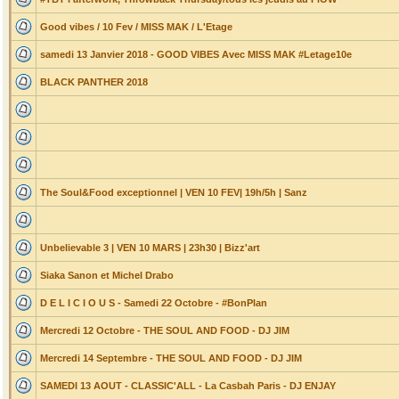
Good vibes / 10 Fev / MISS MAK / L'Etage
samedi 13 Janvier 2018 - GOOD VIBES Avec MISS MAK #Letage10e
BLACK PANTHER 2018
The Soul&Food exceptionnel | VEN 10 FEV| 19h/5h | Sanz
Unbelievable 3 | VEN 10 MARS | 23h30 | Bizz'art
Siaka Sanon et Michel Drabo
D E L I C I O U S - Samedi 22 Octobre - #BonPlan
Mercredi 12 Octobre - THE SOUL AND FOOD - DJ JIM
Mercredi 14 Septembre - THE SOUL AND FOOD - DJ JIM
SAMEDI 13 AOUT - CLASSIC'ALL - La Casbah Paris - DJ ENJAY