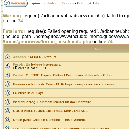
grioo.com Index du Forum
->
Culture & Arts
Warning
: require(../adbanner/phpadsnew.inc.php): failed to op
on line
74
Fatal error
: require(): Failed opening required '../adbanner/p
(include_path='/home/grioo/www/include:.:/home/grioo/www/ads
/home/grioo/www/forum_misc/modo.php
on line
74
Sujets
Annonce :
ALIKER - Retours
Post-it :
Un lexique intéressant:
[
Aller à la page:
1
,
2
]
Post-it :
OLENDE: Espace Culturel Panafricain a Libreville - Gabon
Humour en temps de Covic-19: Refugiee europeenne au cameroun
La Musique du Pays!
Werner Herzog: Comment realiser un documentaire
GOOD VIBES / 9 JUIN 2018 / MISS MAK / L'ETAGE
On en parle: Childish Gambino - This Is America
#TBT l'afterwork, Throwback Thursday/tous les jeudis au FlOW