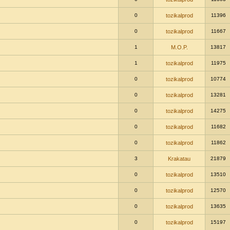
0
tozikalprod
11396
0
tozikalprod
11667
1
M.O.P.
13817
1
tozikalprod
11975
0
tozikalprod
10774
0
tozikalprod
13281
0
tozikalprod
14275
0
tozikalprod
11682
0
tozikalprod
11862
3
Krakatau
21879
0
tozikalprod
13510
0
tozikalprod
12570
0
tozikalprod
13635
0
tozikalprod
15197