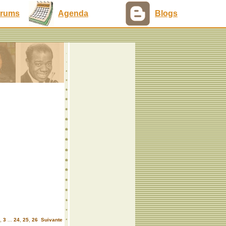
rums
Agenda
Blogs
,
3
...
24
,
25
,
26
Suivante