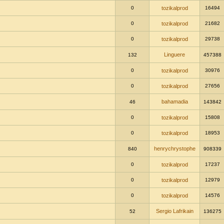
0
tozikalprod
16494
0
tozikalprod
21682
0
tozikalprod
29738
Linguere
132
457388
0
tozikalprod
30976
0
tozikalprod
27656
bahamadia
46
143842
0
tozikalprod
15808
0
tozikalprod
18953
henrychrystophe
840
908339
0
tozikalprod
17237
0
tozikalprod
12979
0
tozikalprod
14576
Sergio Lafrikain
52
136275