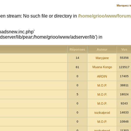
Marquez t
en stream: No such file or directory in
/home/grioo/www/foru
hpadsnew.inc.php'
erver/lib/pear:/home/grioo/www/adserver/lib') in
Réponses
Auteur
Vus
14
Maryjane
55356
Muana Kongo
61
123517
0
ARDIN
17405
0
M.O.P.
38811
5
M.O.P.
18024
0
M.O.P.
9243
0
tozikalprod
14633
0
M.O.P.
10846
0
tozikalprod
11303