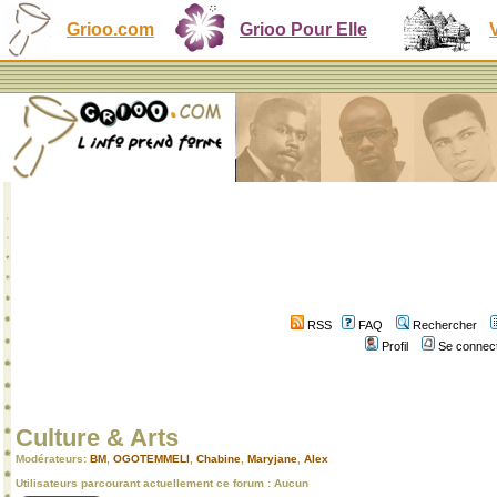
Grioo.com
Grioo Pour Elle
RSS
FAQ
Rechercher
Profil
Se connect
Culture & Arts
Modérateurs:
BM
,
OGOTEMMELI
,
Chabine
,
Maryjane
,
Alex
Utilisateurs parcourant actuellement ce forum : Aucun