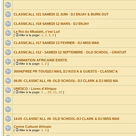
CLASSICALL #21 SAMEDI 11 JUIN - DJ ENJAY & BURN OUT
CLASSICALL #18 SAMEDI 12 MARS - DJ ENJAY
Le Roi du Mbalakh, c'est Lui!
[
Aller à la page:
1
,
2
,
3
,
4
]
CLASSICALL #17 SAMEDI 13 FEVRIER - DJ MISS MAK
CLASSICALL #12 - SAMEDI 12 SEPTEMBRE - OLD SCHOOL - GRATUIT
L'ANIMATION AFRICAINE EXISTE
[
Aller à la page:
1
,
2
]
30/04(FREE PR TOUS)DJ MAS, DJ KOS'A & GUESTS - CLASSIC'A
09.05 -CLASSIC'ALL #8- OLD SCHOOL- DJ CLARK & DJ MISS MA
UNESCO : Livres d'Afrique
[
Aller à la page:
1
...
20
,
21
,
22
]
14.03 -CLASSIC'ALL #6- OLD SCHOOL-DJ CLARK & DJ MISS MAK
Centre Culturel Africain
[
Aller à la page:
1
,
2
]