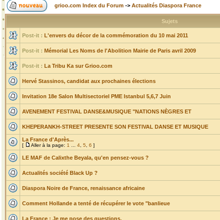
grioo.com Index du Forum
->
Actualités Diaspora France
Sujets
Post-it :
L'envers du décor de la commémoration du 10 mai 2011
Post-it :
Mémorial Les Noms de l'Abolition Mairie de Paris avril 2009
Post-it :
La Tribu Ka sur Grioo.com
Hervé Stassinos, candidat aux prochaines élections
Invitation 18e Salon Multisectoriel PME Istanbul 5,6,7 Juin
AVENEMENT FESTIVAL DANSE&MUSIQUE "NATIONS NÈGRES ET
KHEPERANKH-STREET PRESENTE SON FESTIVAL DANSE ET MUSIQUE
La France d'Après...
[
Aller à la page:
1
...
4
,
5
,
6
]
LE MAF de Calixthe Beyala, qu'en pensez-vous ?
Actualités société Black Up ?
Diaspora Noire de France, renaissance africaine
Comment Hollande a tenté de récupérer le vote "banlieue
La France : Je me pose des questions.