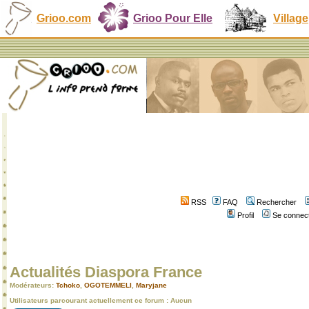
Grioo.com
Grioo Pour Elle
Village
RSS
FAQ
Rechercher
Profil
Se connect
Actualités Diaspora France
Modérateurs:
Tchoko
,
OGOTEMMELI
,
Maryjane
Utilisateurs parcourant actuellement ce forum : Aucun