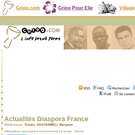
Grioo.com
Grioo Pour Elle
Village
RSS
FAQ
Rechercher
Profil
Se connect
Actualités Diaspora France
Modérateurs:
Tchoko
,
OGOTEMMELI
,
Maryjane
Utilisateurs parcourant actuellement ce forum : Aucun