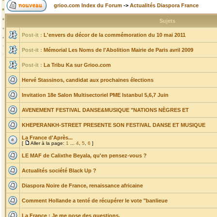
grioo.com Index du Forum
->
Actualités Diaspora France
Sujets
Post-it :
L'envers du décor de la commémoration du 10 mai 2011
Post-it :
Mémorial Les Noms de l'Abolition Mairie de Paris avril 2009
Post-it :
La Tribu Ka sur Grioo.com
Hervé Stassinos, candidat aux prochaines élections
Invitation 18e Salon Multisectoriel PME Istanbul 5,6,7 Juin
AVENEMENT FESTIVAL DANSE&MUSIQUE "NATIONS NÈGRES ET
KHEPERANKH-STREET PRESENTE SON FESTIVAL DANSE ET MUSIQUE
La France d'Après...
[
Aller à la page:
1
...
4
,
5
,
6
]
LE MAF de Calixthe Beyala, qu'en pensez-vous ?
Actualités société Black Up ?
Diaspora Noire de France, renaissance africaine
Comment Hollande a tenté de récupérer le vote "banlieue
La France : Je me pose des questions.