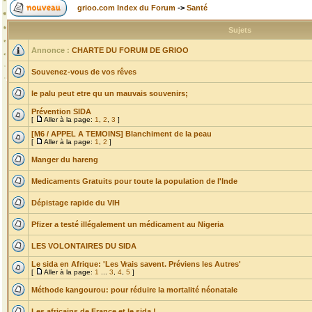
grioo.com Index du Forum
->
Santé
Sujets
Annonce :
CHARTE DU FORUM DE GRIOO
Souvenez-vous de vos rêves
le palu peut etre qu un mauvais souvenirs;
Prévention SIDA
[
Aller à la page:
1
,
2
,
3
]
[M6 / APPEL A TEMOINS] Blanchiment de la peau
[
Aller à la page:
1
,
2
]
Manger du hareng
Medicaments Gratuits pour toute la population de l'Inde
Dépistage rapide du VIH
Pfizer a testé illégalement un médicament au Nigeria
LES VOLONTAIRES DU SIDA
Le sida en Afrique: 'Les Vrais savent. Préviens les Autres'
[
Aller à la page:
1
...
3
,
4
,
5
]
Méthode kangourou: pour réduire la mortalité néonatale
Les africains de France et le sida !