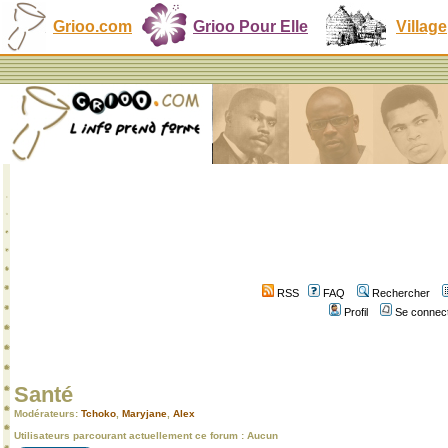
Grioo.com
Grioo Pour Elle
Village
RSS
FAQ
Rechercher
Profil
Se connect
Santé
Modérateurs:
Tchoko
,
Maryjane
,
Alex
Utilisateurs parcourant actuellement ce forum : Aucun