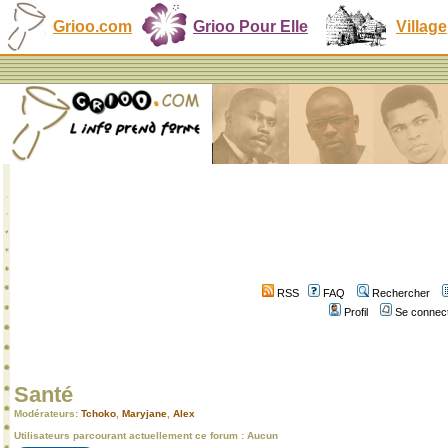
Grioo.com
Grioo Pour Elle
Village
RSS
FAQ
Rechercher
Profil
Se connect
Santé
Modérateurs:
Tchoko
,
Maryjane
,
Alex
Utilisateurs parcourant actuellement ce forum : Aucun