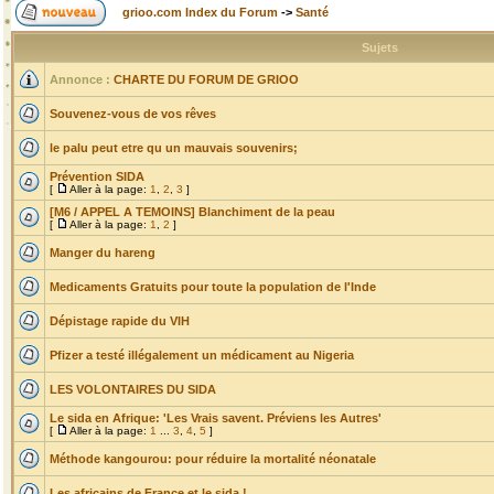
grioo.com Index du Forum
->
Santé
Sujets
Annonce :
CHARTE DU FORUM DE GRIOO
Souvenez-vous de vos rêves
le palu peut etre qu un mauvais souvenirs;
Prévention SIDA
[
Aller à la page:
1
,
2
,
3
]
[M6 / APPEL A TEMOINS] Blanchiment de la peau
[
Aller à la page:
1
,
2
]
Manger du hareng
Medicaments Gratuits pour toute la population de l'Inde
Dépistage rapide du VIH
Pfizer a testé illégalement un médicament au Nigeria
LES VOLONTAIRES DU SIDA
Le sida en Afrique: 'Les Vrais savent. Préviens les Autres'
[
Aller à la page:
1
...
3
,
4
,
5
]
Méthode kangourou: pour réduire la mortalité néonatale
Les africains de France et le sida !