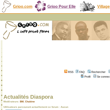
Grioo.com
Grioo Pour Elle
Village
RSS
FAQ
Rechercher
Profil
Se connect
Actualités Diaspora
Modérateurs:
BM
,
Chabine
Utilisateurs parcourant actuellement ce forum : Aucun