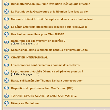
Burkinathinks.com pour une révolution idéologique africaine
La Martinique, la Guadeloupe et la Réunion font face au viei
Madonna obtient le droit d'adopter un deuxième enfant malawi
Le Sénat américain présente ses excuses pour l'esclavage!
Une Ivoirienne en lisse pour Miss SUISSE
Rama Yade est-elle vraiment en disgrâce ?
[
Aller à la page:
1
,
2
]
Keba Keinde:dirige la principale banque d’affaires du Golfe
CHANTIER INTERNATIONAL
Les comoriens sont embarqués comme des esclaves
Le professeur théophile Obenga a t-il pété les plombs ?
[
Aller à la page:
1
,
2
]
Banao sali la mémoire Thomas Sankara pour escroquer
Disparition du professeur Ivan Van Sertima (RIP)
TU HABITE PARIS ALORS TU SAIS POUR VOTER...
Déluge en Martinique