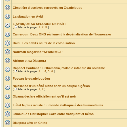
Cimetière d'esclaves retrouvés en Guadeloupe
La situation en Ayiti
L'AFRIQUE AU SECOURS DE HAÏTI
[
Aller à la page:
1
,
2
,
3
]
Cameroun: Deux ONG réclament la dépénalisation de l’homosexu
Haiti : Les habits neufs de la colonisation
Nouveau magazine "AFRIMPACT"
Afrique et sa Diaspora
Raphaël Confiant : L'Obamania, maladie infantile du noirisme
[
Aller à la page:
1
...
4
,
5
,
6
]
Foccart le guadeloupéen
Naissance d'un bébé blanc chez un couple nigérian
[
Aller à la page:
1
,
2
]
Obama declare officiellement qu'il est noir
L'état le plus raciste du monde s'attaque à des humanitaires
Jamaique : Christopher Coke entre trafiquant et héros
Diaspora afro en Chine