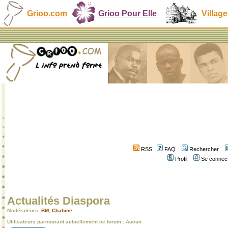
Grioo.com
Grioo Pour Elle
Village
RSS
FAQ
Rechercher
Profil
Se connect
Actualités Diaspora
Modérateurs:
BM
,
Chabine
Utilisateurs parcourant actuellement ce forum : Aucun