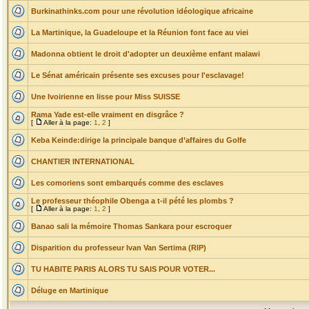
Burkinathinks.com pour une révolution idéologique africaine
La Martinique, la Guadeloupe et la Réunion font face au viei
Madonna obtient le droit d'adopter un deuxième enfant malawi
Le Sénat américain présente ses excuses pour l'esclavage!
Une Ivoirienne en lisse pour Miss SUISSE
Rama Yade est-elle vraiment en disgrâce ?
[
Aller à la page:
1
,
2
]
Keba Keinde:dirige la principale banque d’affaires du Golfe
CHANTIER INTERNATIONAL
Les comoriens sont embarqués comme des esclaves
Le professeur théophile Obenga a t-il pété les plombs ?
[
Aller à la page:
1
,
2
]
Banao sali la mémoire Thomas Sankara pour escroquer
Disparition du professeur Ivan Van Sertima (RIP)
TU HABITE PARIS ALORS TU SAIS POUR VOTER...
Déluge en Martinique