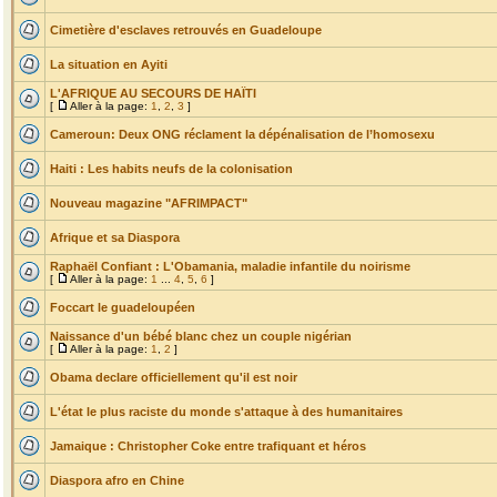
Cimetière d'esclaves retrouvés en Guadeloupe
La situation en Ayiti
L'AFRIQUE AU SECOURS DE HAÏTI
[
Aller à la page:
1
,
2
,
3
]
Cameroun: Deux ONG réclament la dépénalisation de l’homosexu
Haiti : Les habits neufs de la colonisation
Nouveau magazine "AFRIMPACT"
Afrique et sa Diaspora
Raphaël Confiant : L'Obamania, maladie infantile du noirisme
[
Aller à la page:
1
...
4
,
5
,
6
]
Foccart le guadeloupéen
Naissance d'un bébé blanc chez un couple nigérian
[
Aller à la page:
1
,
2
]
Obama declare officiellement qu'il est noir
L'état le plus raciste du monde s'attaque à des humanitaires
Jamaique : Christopher Coke entre trafiquant et héros
Diaspora afro en Chine