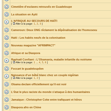
Cimetière d'esclaves retrouvés en Guadeloupe
La situation en Ayiti
L'AFRIQUE AU SECOURS DE HAÏTI
[
Aller à la page:
1
,
2
,
3
]
Cameroun: Deux ONG réclament la dépénalisation de l’homosexu
Haiti : Les habits neufs de la colonisation
Nouveau magazine "AFRIMPACT"
Afrique et sa Diaspora
Raphaël Confiant : L'Obamania, maladie infantile du noirisme
[
Aller à la page:
1
...
4
,
5
,
6
]
Foccart le guadeloupéen
Naissance d'un bébé blanc chez un couple nigérian
[
Aller à la page:
1
,
2
]
Obama declare officiellement qu'il est noir
L'état le plus raciste du monde s'attaque à des humanitaires
Jamaique : Christopher Coke entre trafiquant et héros
Diaspora afro en Chine