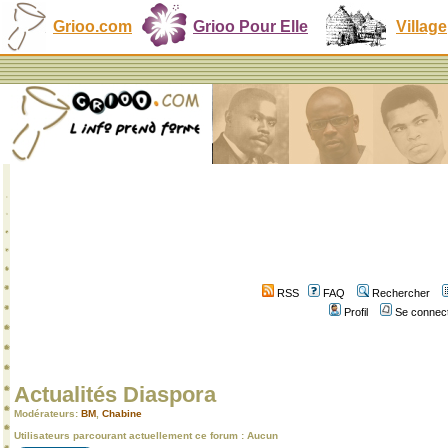
Grioo.com
Grioo Pour Elle
Village
RSS
FAQ
Rechercher
Profil
Se connect
Actualités Diaspora
Modérateurs:
BM
,
Chabine
Utilisateurs parcourant actuellement ce forum : Aucun