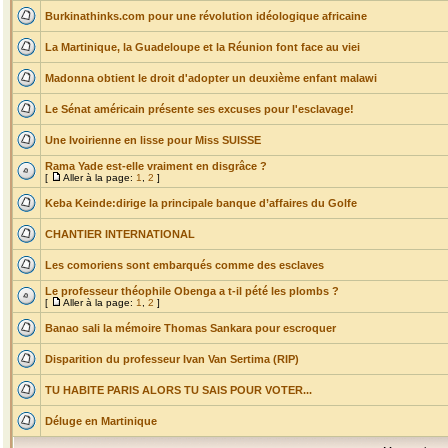
Burkinathinks.com pour une révolution idéologique africaine
La Martinique, la Guadeloupe et la Réunion font face au viei
Madonna obtient le droit d'adopter un deuxième enfant malawi
Le Sénat américain présente ses excuses pour l'esclavage!
Une Ivoirienne en lisse pour Miss SUISSE
Rama Yade est-elle vraiment en disgrâce ?
[
Aller à la page:
1
,
2
]
Keba Keinde:dirige la principale banque d’affaires du Golfe
CHANTIER INTERNATIONAL
Les comoriens sont embarqués comme des esclaves
Le professeur théophile Obenga a t-il pété les plombs ?
[
Aller à la page:
1
,
2
]
Banao sali la mémoire Thomas Sankara pour escroquer
Disparition du professeur Ivan Van Sertima (RIP)
TU HABITE PARIS ALORS TU SAIS POUR VOTER...
Déluge en Martinique