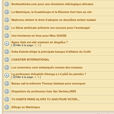
Burkinathinks.com pour une révolution idéologique africaine
La Martinique, la Guadeloupe et la Réunion font face au viei
Madonna obtient le droit d'adopter un deuxième enfant malawi
Le Sénat américain présente ses excuses pour l'esclavage!
Une Ivoirienne en lisse pour Miss SUISSE
Rama Yade est-elle vraiment en disgrâce ?
[
Aller à la page:
1
,
2
]
Keba Keinde:dirige la principale banque d’affaires du Golfe
CHANTIER INTERNATIONAL
Les comoriens sont embarqués comme des esclaves
Le professeur théophile Obenga a t-il pété les plombs ?
[
Aller à la page:
1
,
2
]
Banao sali la mémoire Thomas Sankara pour escroquer
Disparition du professeur Ivan Van Sertima (RIP)
TU HABITE PARIS ALORS TU SAIS POUR VOTER...
Déluge en Martinique