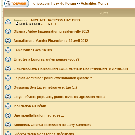
grioo.com Index du Forum
->
Actualités Monde
Sujets
Annonce :
MICHAEL JACKSON HAS DIED
[
Aller à la page:
1
...
4
,
5
,
6
]
Obama : Video Inauguration présidentielle 2013
Actualités du Marché Financier du 19 avril 2012
Cameroun : Lacs tueurs
Emeutes à Londres, qu'en pensez -vous?
L'EXPRESIDENT BRESILIEN LULA HUMILIE LES PRESIDENTS AFRICAIN
Le plan de “l’élite” pour l’extermination globale !!
Oussama Ben Laden retrouvé et tué (...)
Libye : révolte populaire, guerre civile ou agression milita
Inondation au Bénin
Une mondialisation heureuse ...
Administr. Obama: demission de Larry Summers
Grèce:Attaques des fonds spéculatifs.