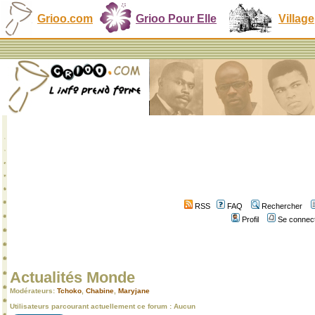
Grioo.com
Grioo Pour Elle
Village
RSS
FAQ
Rechercher
Profil
Se connect
Actualités Monde
Modérateurs:
Tchoko
,
Chabine
,
Maryjane
Utilisateurs parcourant actuellement ce forum : Aucun